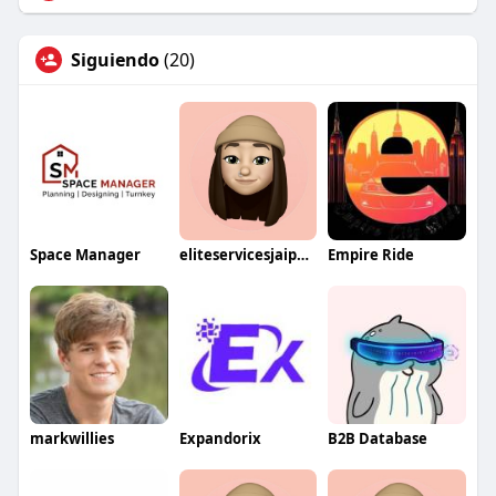
Siguiendo
(20)
Space Manager
eliteservicesjaipur1
Empire Ride
markwillies
Expandorix
B2B Database