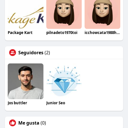
Package Kart
pilnadeto1970toi
icchowcata1988haji
Seguidores
(2)
Jos buttler
Junior Seo
Me gusta
(0)