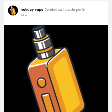
holiday vape
Cambió su foto de perfil
14 w