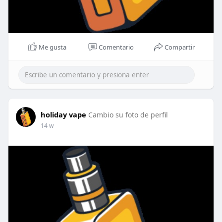
Me gusta
Comentario
Compartir
holiday vape
Cambio su foto de perfil
14 w