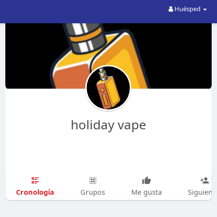
Huésped
holiday vape
Cronología
Grupos
Me gusta
Siguien