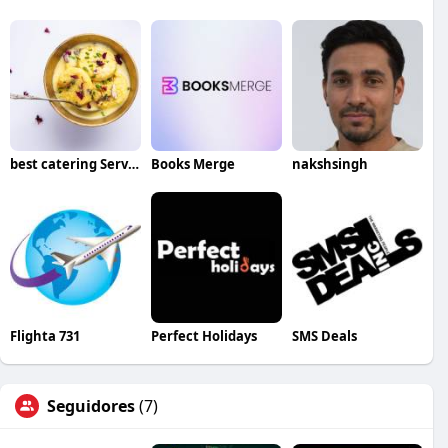
best catering Services in Bangalore
Books Merge
nakshsingh
Flighta 731
Perfect Holidays
SMS Deals
Seguidores
(7)