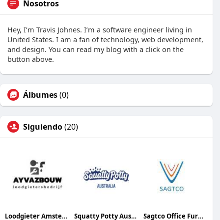
Nosotros
Hey, I’m Travis Johnes. I’m a software engineer living in
United States. I am a fan of technology, web development,
and design. You can read my blog with a click on the
button above.
Álbumes
(0)
Siguiendo
(20)
Loodgieter Amsterdam Ayvazbouw
Squatty Potty Australia
Sagtco Office Furniture Dubai Interactive Systems