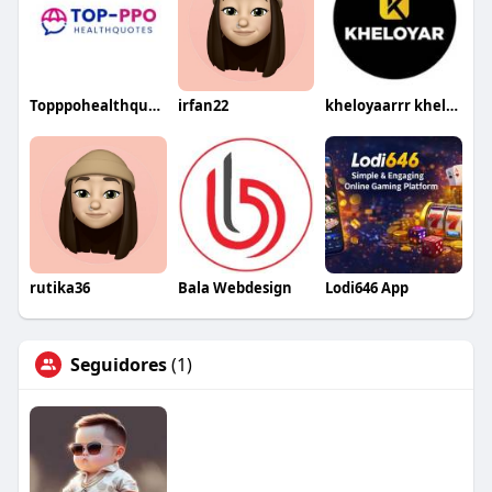
Topppohealthquotes Quotes
irfan22
kheloyaarrr kheloyaarrr
rutika36
Bala Webdesign
Lodi646 App
Seguidores
(1)