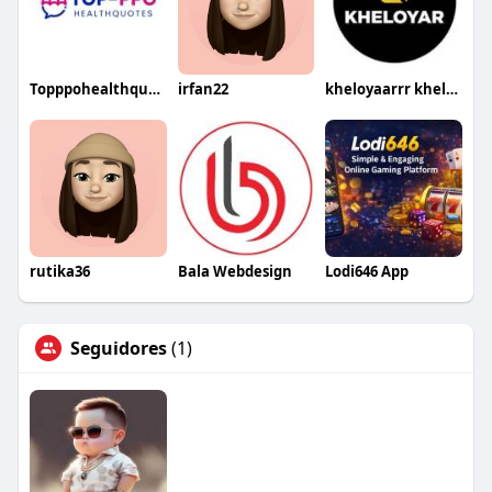
Topppohealthquotes Quotes
irfan22
kheloyaarrr kheloyaarrr
rutika36
Bala Webdesign
Lodi646 App
Seguidores
(1)