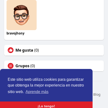
bravojhony
Me gusta
(0)
Grupos
(0)
Este sitio web utiliza cookies para garantizar
que obtenga la mejor experiencia en nuestro
© 2026 Perú Activo
sitio web.
Aprende más
Inicio
Nosotros
Contacto
Política
Condiciones
Blog
Developers
Idioma
¡Lo tengo!