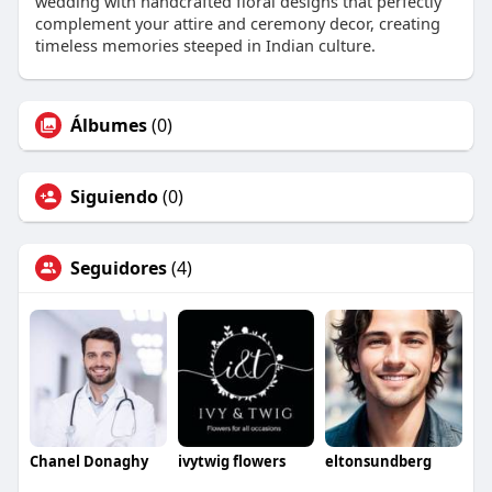
wedding with handcrafted floral designs that perfectly
complement your attire and ceremony decor, creating
timeless memories steeped in Indian culture.
Álbumes
(0)
Siguiendo
(0)
Seguidores
(4)
Chanel Donaghy
ivytwig flowers
eltonsundberg