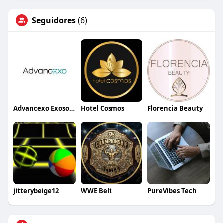
Seguidores
(6)
Advancexo Exosomes
Hotel Cosmos
Florencia Beauty
jitterybeige12
WWE Belt
PureVibes Tech