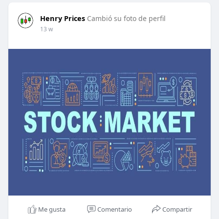
Henry Prices
Cambió su foto de perfil
13 w
Me gusta
Comentario
Compartir