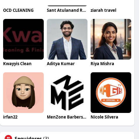
OCD CLEANING
Sant Atulanand Residential Academy
ziarah travel
Kwayyis Clean
Aditya Kumar
Riya Mishra
irfan22
MenZone Barbershop
Nicole Silvera
Seguidores
(3)