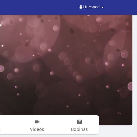
Huésped
s
Videos
Bobinas