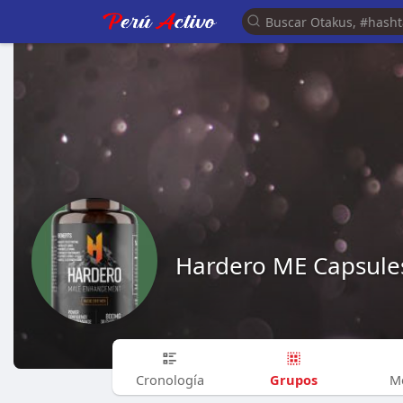
Hardero ME Capsules
Grupos
Cronología
M