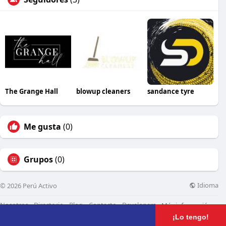
The Grange Hall
blowup cleaners
sandance tyre
Me gusta
(0)
Grupos
(0)
Idioma
© 2026 Perú Activo
Nosotros
Directorio
Blog
Contacto
Developers
Más información
¡Lo tengo!