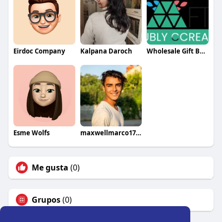
Eirdoc Company
Kalpana Daroch
Wholesale Gift Boxes – The CCraft Tree Corporate Gift Boxes
Esme Wolfs
maxwellmarco17277
Me gusta
(0)
Grupos
(0)