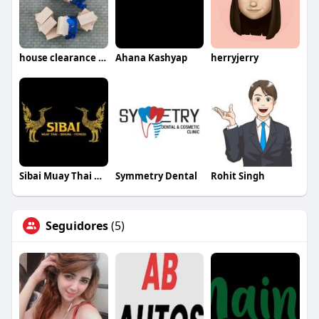
house clearance northampton
Ahana Kashyap
herryjerry
Sibai Muay Thai Gym
Symmetry Dental
Rohit Singh
Seguidores
(5)