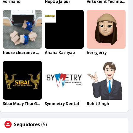
vormand
HopUp Jaipur
Virtuxient Technology
house clearance northampton
Ahana Kashyap
herryjerry
Sibai Muay Thai Gym
Symmetry Dental
Rohit Singh
Seguidores
(5)