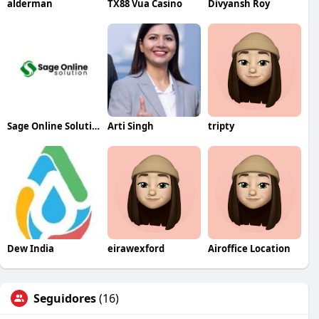
alderman
TX88 Vua Casino
Divyansh Roy
Sage Online Solution Usa
Arti Singh
tripty
Dew India
eirawexford
Airoffice Location
Seguidores
(16)