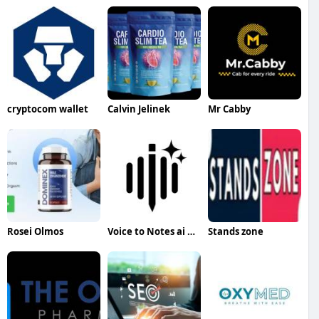
cryptocom wallet
Calvin Jelinek
Mr Cabby
Rosei Olmos
Voice to Notes ai app
Stands zone