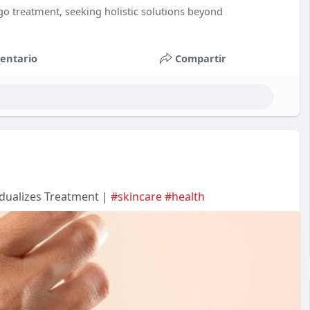
go treatment, seeking holistic solutions beyond
entario
Compartir
idualizes Treatment |
#skincare
#health