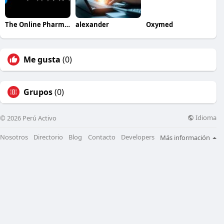
The Online Pharmacy
alexander
Oxymed
Me gusta
(0)
Grupos
(0)
Idioma
© 2026 Perú Activo
Nosotros
Directorio
Blog
Contacto
Developers
Más información