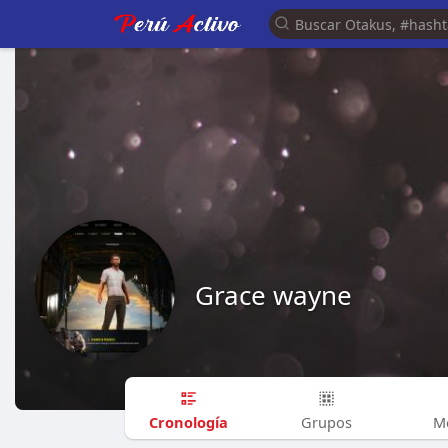
Grace wayne
Cronología
Grupos
M