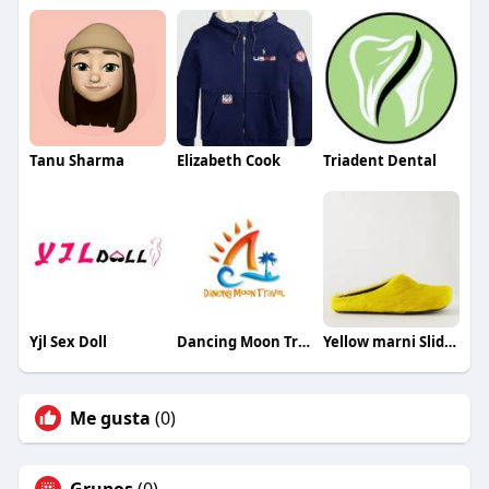
Tanu Sharma
Elizabeth Cook
Triadent Dental
Yjl Sex Doll
Dancing Moon Travel
Yellow marni Slides
Me gusta
(0)
Grupos
(0)