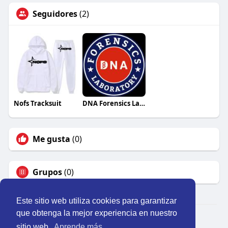
Seguidores
(2)
Nofs Tracksuit
DNA Forensics Laboratory
Me gusta
(0)
Grupos
(0)
Este sitio web utiliza cookies para garantizar
que obtenga la mejor experiencia en nuestro
© 2026 Perú Activo
sitio web.
Aprende más