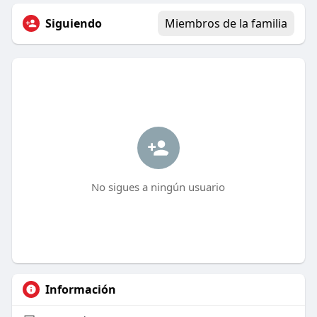
Siguiendo
Miembros de la familia
No sigues a ningún usuario
Información