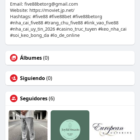
Email: five88betorg@gmail.com
Website: https://moviet.jp.net/
Hashtags: #five88 #five88bet #five88betorg
#nha_cai_five88 #trang_chu_five88 #link_vao_five88
#nha_cai_uy_tin_2026 #casino_truc_tuyen #keo_nha_cai
#soi_keo_bong_da #lo_de_online
Álbumes
(0)
Siguiendo
(0)
Seguidores
(6)