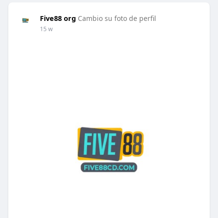
Five88 org
Cambio su foto de perfil
15 w