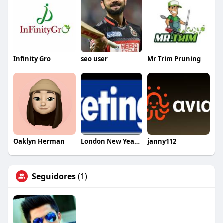
Infinity Gro
seo user
Mr Trim Pruning
Oaklyn Herman
London New Year Eve Fireworks Tickets
janny112
Seguidores
(1)