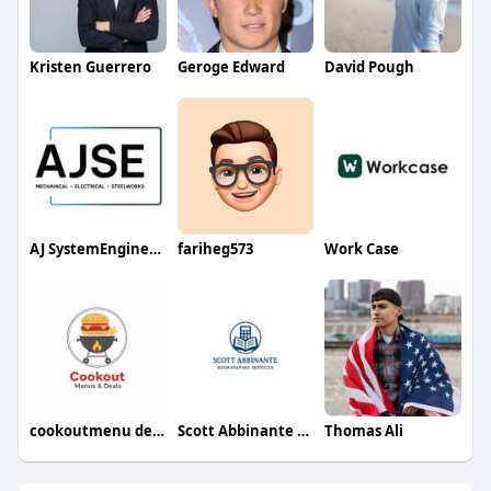
Kristen Guerrero
Geroge Edward
David Pough
AJ SystemEngineering
fariheg573
Work Case
cookoutmenu deals
Scott Abbinante Bookkeeping
Thomas Ali