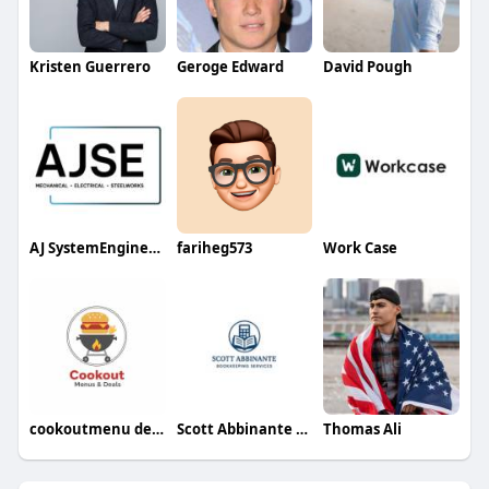
Kristen Guerrero
Geroge Edward
David Pough
AJ SystemEngineering
fariheg573
Work Case
cookoutmenu deals
Scott Abbinante Bookkeeping
Thomas Ali