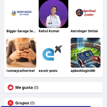
Bigger Garage Self-Storage
Rahul Kumar
Astrologer OmSai
rumseycatherinel
excelr posts
apbooklogin090
Me gusta
(0)
Grupos
(0)