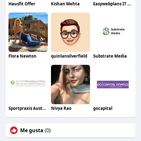
Hausfit Offer
Kishan Mehta
Easywebplans IT LLC
Flora Newton
quinlansilverfield
Substrate Media
Sportpraxis Austria
Nivya Rao
gocapital
Me gusta
(0)