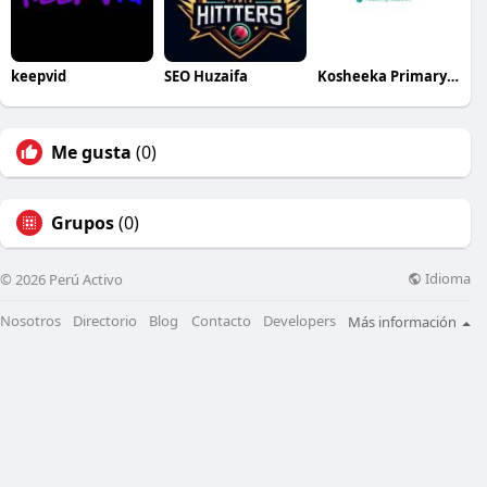
keepvid
SEO Huzaifa
Kosheeka Primary Cells for Research
Me gusta
(0)
Grupos
(0)
Idioma
© 2026 Perú Activo
Nosotros
Directorio
Blog
Contacto
Developers
Más información