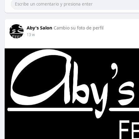
Aby's Salon
Cambio su foto de perfil
13 w