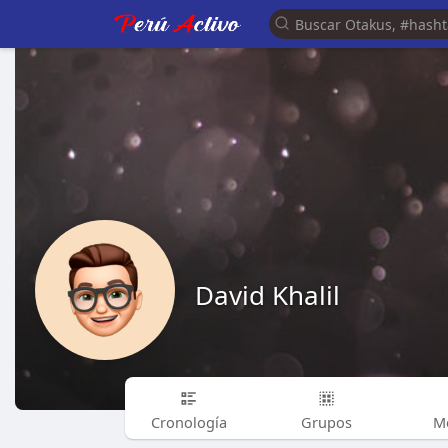
David Khalil
Cronología
Grupos
M