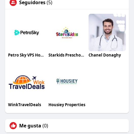
Seguidores
(5)
Petro Sky VPS Hosting
Starkids Preschool Childcare
Chanel Donaghy
WinkTravelDeals
Housiey Properties
Me gusta
(0)