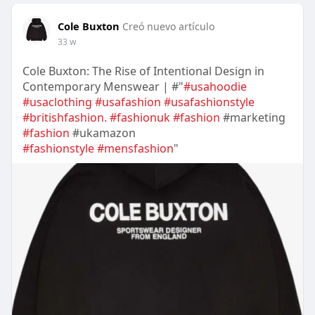
Cole Buxton
Creó nuevo artículo
33 w
Cole Buxton: The Rise of Intentional Design in
Contemporary Menswear | #"
#usahoodie
#usaclothing
#usafashion
#usafashionstyle
#britishfashion
.
#fashionuk
#fashion
#marketing
#fashion
#ukamazon
#fashionstyle
#mensfashion
"