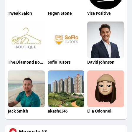
Tweak Salon
Fugen Stone
Visa Positive
The Diamond Boutique
Soflo Tutors
David Johnson
Jack Smith
akash8346
Elia Odonnell
Me gusta
(0)