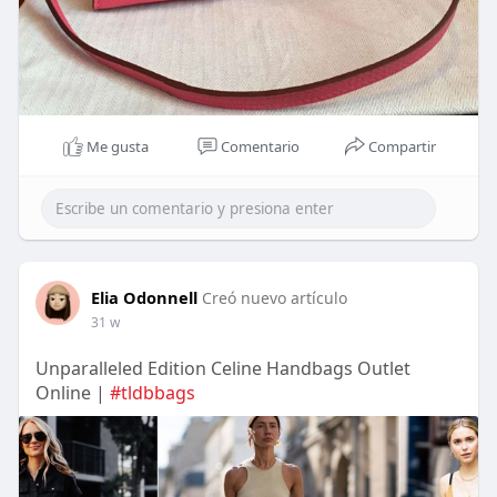
Me gusta
Comentario
Compartir
Elia Odonnell
Creó nuevo artículo
31 w
Unparalleled Edition Celine Handbags Outlet
Online |
#tldbbags