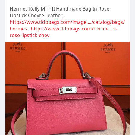
Hermes Kelly Mini II Handmade Bag In Rose
Lipstick Chevre Leather ,
https://www.tldbbags.com/image..../catalog/bags/
hermes
,
https://www.tldbbags.com/herme....s-
rose-lipstick-chev