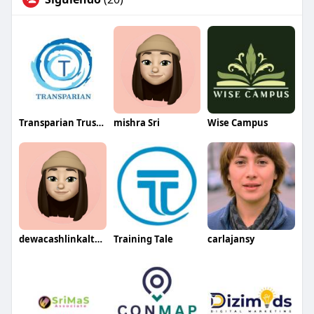
Transparian Trusted HR Consultancy
mishra Sri
Wise Campus
dewacashlinkalternatif
Training Tale
carlajansy