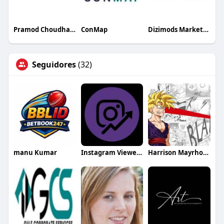
Pramod Choudhary
ConMap
Dizimods Marketing
Seguidores
(32)
manu Kumar
Instagram Viewer Online
Harrison Mayrhofer