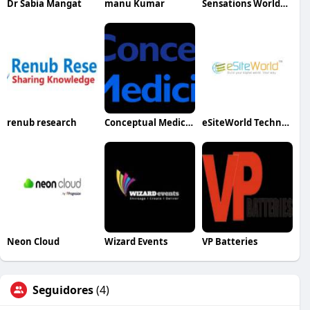
Dr Sabia Mangat
manu Kumar
Sensations Worldwide
renub research
Conceptual Medicine
eSiteWorld Technolabs
Neon Cloud
Wizard Events
VP Batteries
Seguidores
(4)