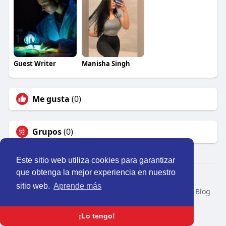
Guest Writer
Manisha Singh
Me gusta
(0)
Grupos
(0)
Este sitio web utiliza cookies para garantizar
que obtenga la mejor experiencia en nuestro
© 2026 Perú Activo
sitio web.
Aprende más
Inicio
Nosotros
Contacto
Política
Condiciones
Blog
Developers
Idioma
¡Lo tengo!