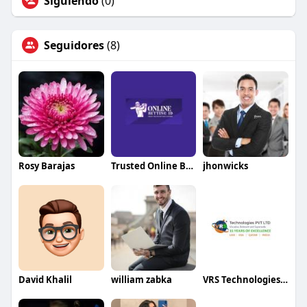
Siguiendo
(0)
Seguidores
(8)
Rosy Barajas
Trusted Online Betting ID
jhonwicks
David Khalil
william zabka
VRS Technologies pvt ltd