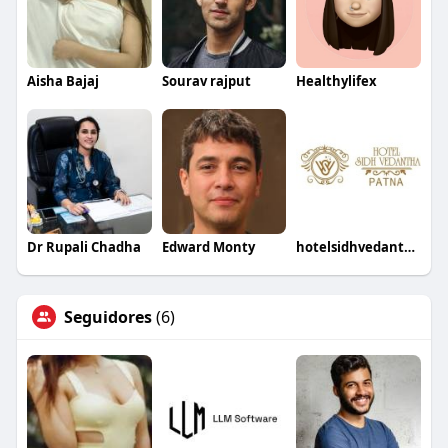
Aisha Bajaj
Sourav rajput
Healthylifex
Dr Rupali Chadha
Edward Monty
hotelsidhvedantha
Seguidores
(6)