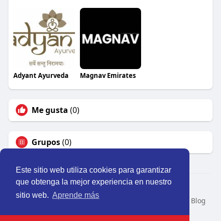
Adyant Ayurveda
Magnav Emirates
Me gusta
(0)
Grupos
(0)
Este sitio web utiliza cookies para garantizar
que obtenga la mejor experiencia en nuestro
© 2026 Perú Activo
sitio web.
Aprende más
Inicio
Nosotros
Contacto
Política
Condiciones
Blog
Developers