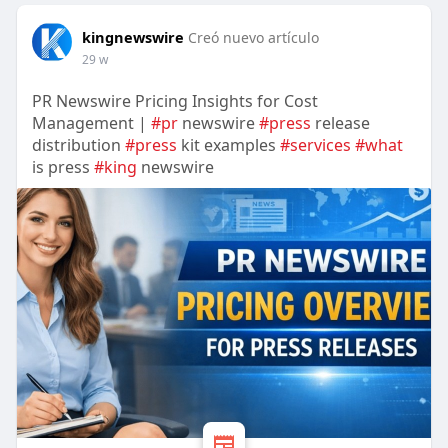
kingnewswire
Creó nuevo artículo
29 w
PR Newswire Pricing Insights for Cost
Management |
#pr
newswire
#press
release
distribution
#press
kit examples
#services
#what
is press
#king
newswire