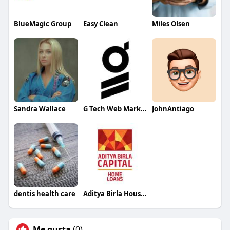
BlueMagic Group
Easy Clean
Miles Olsen
Sandra Wallace
G Tech Web Marketing
JohnAntiago
dentis health care
Aditya Birla Housing Finance Limited
Me gusta
(0)