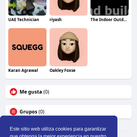
UAE Technician
riyash
The Indoor Outdoor Guy Inc.
Karan Agrawal
Oakley Foxse
Me gusta
(0)
Grupos
(0)
Este sitio web utiliza cookies para garantizar
que obtenga la mejor experiencia en nuestro