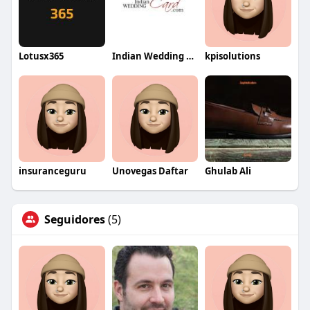
Lotusx365
Indian Wedding Card
kpisolutions
insuranceguru
Unovegas Daftar
Ghulab Ali
Seguidores
(5)