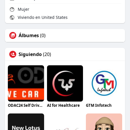
Mujer
Viviendo en United States
Álbumes
(0)
Siguiendo
(20)
ODAC24 Self Drive Cars in Chandigarh
AI for Healthcare
GTM Infotech