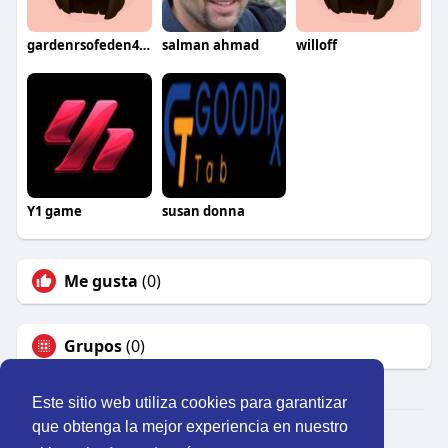
gardenrsofeden4ultd
salman ahmad
willoff
Y1 game
susan donna
Me gusta
(0)
Grupos
(0)
Este sitio web utiliza cookies para garantizar
que obtenga la mejor experiencia en nuestro
© 2026 Perú Activo