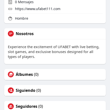
0
Mensajes
https://www.ufabet111.com
Hombre
Nosotros
Experience the excitement of UFABET with live betting,
slot games, and exclusive bonuses designed for all
types of players.
Álbumes
(0)
Siguiendo
(0)
Seguidores
(0)