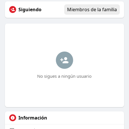
Siguiendo
Miembros de la familia
No sigues a ningún usuario
Información