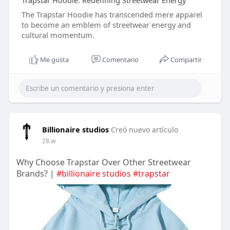
Trapstar Hoodie: Redefining Streetwear Energy
The Trapstar Hoodie has transcended mere apparel
to become an emblem of streetwear energy and
cultural momentum.
Me gusta
Comentario
Compartir
Billionaire studios
Creó nuevo artículo
28 w
Why Choose Trapstar Over Other Streetwear
Brands? |
#billionaire studios
#trapstar