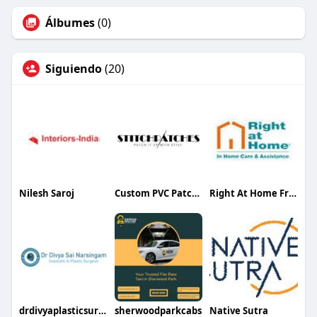
Álbumes
(0)
Siguiendo
(20)
Nilesh Saroj
Custom PVC Patches Canada
Right At Home Fresno
drdivyaplasticsurgeon7
sherwoodparkcabs
Native Sutra