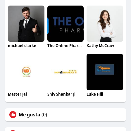
michael clarke
The Online Pharmacy
Kathy McCraw
Master Jai
Shiv Shankar Ji
Luke Hill
Me gusta
(0)