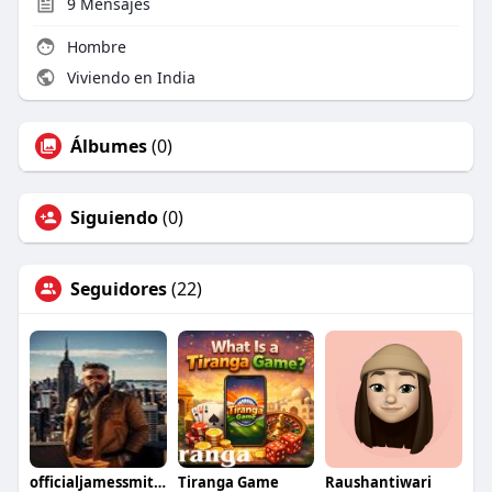
9
Mensajes
Hombre
Viviendo en India
Álbumes
(0)
Siguiendo
(0)
Seguidores
(22)
officialjamessmith40
Tiranga Game
Raushantiwari