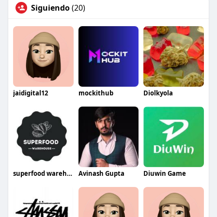
Siguiendo
(20)
jaidigital12
mockithub
Diolkyola
superfood warehouse
Avinash Gupta
Diuwin Game