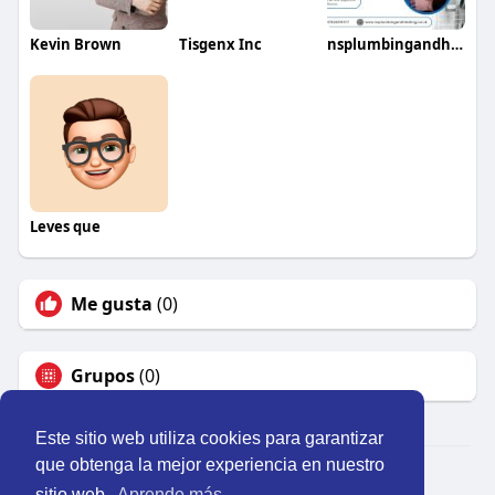
Kevin Brown
Tisgenx Inc
nsplumbingandheating
Leves que
Me gusta
(0)
Grupos
(0)
Este sitio web utiliza cookies para garantizar
que obtenga la mejor experiencia en nuestro
© 2026 Perú Activo
sitio web.
Aprende más