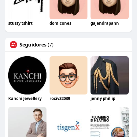
stussy tshirt
domicones
gajendrapann
Seguidores
(7)
Kanchi Jewellery
rociv32039
jenny phillip