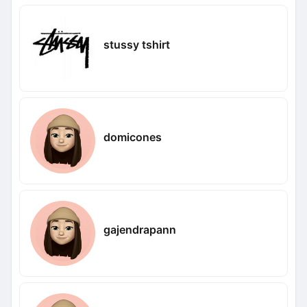
stussy tshirt
domicones
gajendrapann