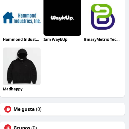
Hammond Industries
Iam WaykUp
BinaryMetrix Technologies
Madhappy
Me gusta
(0)
Grupos
(0)