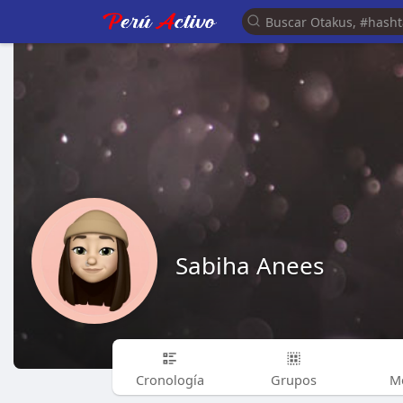
Sabiha Anees
Cronología
Grupos
M