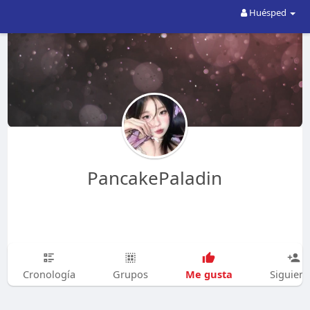
Huésped
PancakePaladin
Me gusta
Cronología
Grupos
Siguien