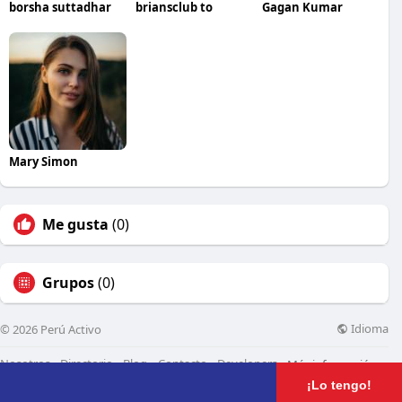
borsha suttadhar
briansclub to
Gagan Kumar
Mary Simon
Me gusta
(0)
Grupos
(0)
Idioma
© 2026 Perú Activo
Nosotros
Directorio
Blog
Contacto
Developers
Más información
¡Lo tengo!