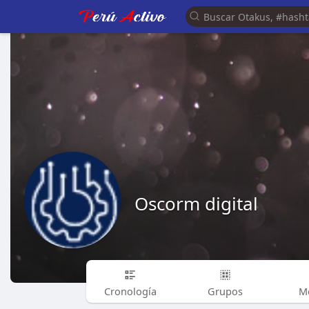
Oscorm digital
Cronología
Grupos
M