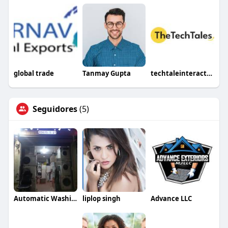
global trade
Tanmay Gupta
techtaleinteractive
Seguidores
(5)
Automatic Washing Maintenance
liplop singh
Advance LLC