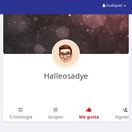
Huésped
Halleosadye
Me gusta
Cronología
Grupos
Siguien