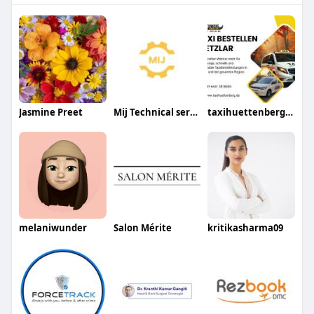
Jasmine Preet
Mij Technical services
taxihuettenberg48
melaniwunder
Salon Mérite
kritikasharma09