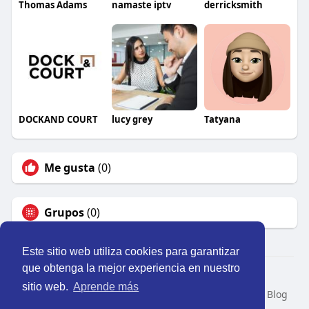
Thomas Adams
namaste iptv
derricksmith
DOCKAND COURT
lucy grey
Tatyana
Me gusta
(0)
Grupos
(0)
Este sitio web utiliza cookies para garantizar
que obtenga la mejor experiencia en nuestro
© 2026 Perú Activo
sitio web.
Aprende más
Inicio
Nosotros
Contacto
Política
Condiciones
Blog
Developers