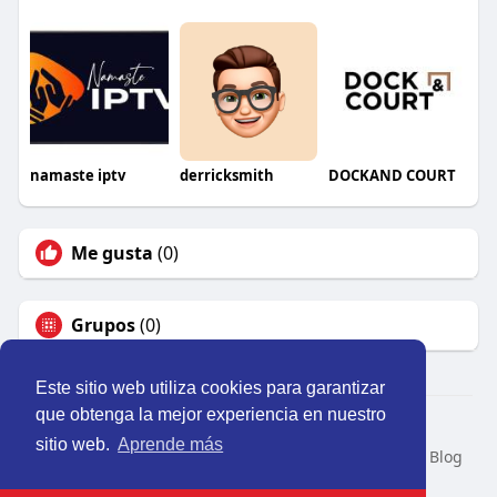
namaste iptv
derricksmith
DOCKAND COURT
Me gusta
(0)
Grupos
(0)
Este sitio web utiliza cookies para garantizar
que obtenga la mejor experiencia en nuestro
© 2026 Perú Activo
sitio web.
Aprende más
Inicio
Nosotros
Contacto
Política
Condiciones
Blog
Developers