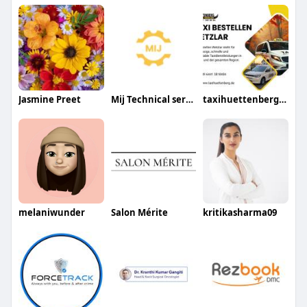
Jasmine Preet
Mij Technical services
taxihuettenberg48
melaniwunder
Salon Mérite
kritikasharma09