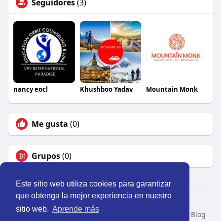
Seguidores
(3)
nancy eocl
Khushboo Yadav
Mountain Monk
Me gusta
(0)
Grupos
(0)
Este sitio web utiliza cookies para garantizar
que obtenga la mejor experiencia en nuestro
© 2026 Perú Activo
sitio web.
Aprende más
Inicio
Nosotros
Contacto
Política
Condiciones
Blog