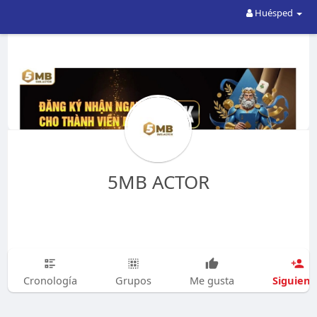
Huésped
5MB ACTOR
Siguien
Cronología
Grupos
Me gusta