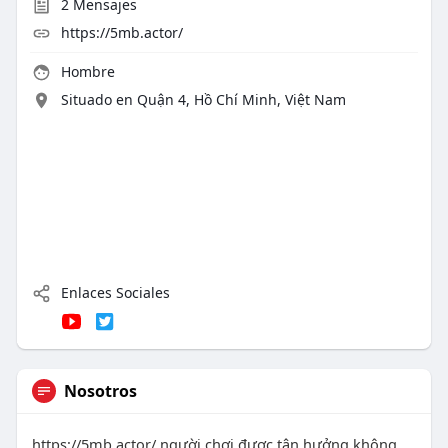
2
Mensajes
https://5mb.actor/
Hombre
Situado en Quận 4, Hồ Chí Minh, Việt Nam
Enlaces Sociales
Nosotros
https://5mb.actor/ người chơi được tận hưởng không