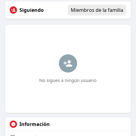
Siguiendo
Miembros de la familia
No sigues a ningún usuario
Información