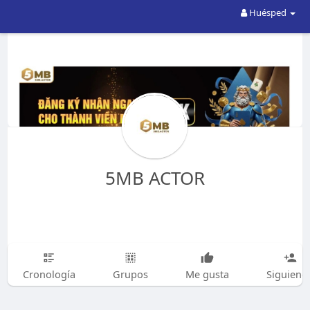
Huésped
5MB ACTOR
Cronología
Grupos
Me gusta
Siguiend