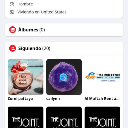
Hombre
Viviendo en United States
Álbumes
(0)
Siguiendo
(20)
Corel pattaya
cailynn
Al Muftah Rent a Car