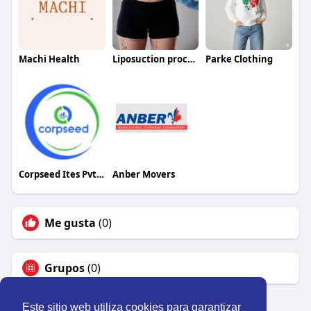
Machi Health
Liposuction procedure in Riyadh
Parke Clothing
Corpseed Ites Pvt Ltd
Anber Movers
Me gusta
(0)
Grupos
(0)
Este sitio web utiliza cookies para garantizar