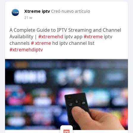
Xtreme iptv
Creó nuevo artículo
21 w
A Complete Guide to IPTV Streaming and Channel
Availability |
#xtremehd
iptv app
#xtreme
iptv
channels
# xtreme
hd iptv channel list
#xtremehdiptv